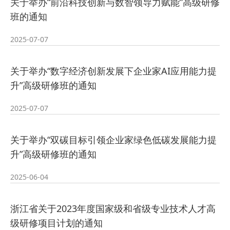
2023-09-19
协会会长的通知
· 2023年会通知
关于举办“前沿科技创新与数智领导力赋能”高级研修
班的通知
2023-09-06
2023-09-19
·
2025-07-07
关于召开台州市高级经济师协会2025
· 关于成立协会第五届理事会换届领
关于举办“数字经济创新发展下企业家AI应用能力提
升”高级研修班的通知
2025-12-14
年年
导小组的通
· 关于召开协会
2025-07-07
2025-09-08
2024年年会的通知
· 协会会员入会函
关于举办“双碳目标引领企业家绿色低碳发展能力提
升”高级研修班的通知
2024-10-28
2024-11-12
·
2025-06-04
关于协会四届理事会成员调整的情况
· 关于召开第四届理事会五次会议的
浙江省关于2023年度国家级和省级专业技术人才高
2024-04-16
说明
通知
· 关于协会章程增加
级研修项目计划的通知