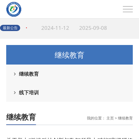
届理事会换届领导小组的通
· 关于召开协会2024年年会的通知
2024-11-12
2025-09-08
·
最新公告
2024-10-28
协会会员入会函
· 关于协会四届理事
继续教育
会成员调整的情况说明
· 关于召开第四届理事会五次会议的
继续教育
2024-04-16
通知
· 关于协会章程增加
线下培训
2024-04-08
清廉建设的通知
· 关于四届理事会成
继续教育
我的位置：
主页
>
继续教育
2023-09-19
员调整的通知
· 关于推选吕临城为