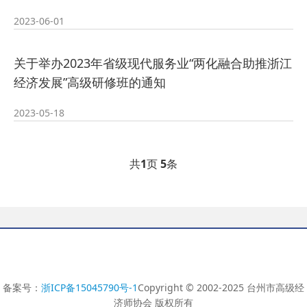
2023-06-01
2024-04-08
清廉建设的通知
· 关于四届理事会成
关于举办2023年省级现代服务业“两化融合助推浙江
2023-09-19
员调整的通知
· 关于推选吕临城为
经济发展”高级研修班的通知
2023-09-19
协会会长的通知
· 2023年会通知
2023-05-18
2023-09-06
2023-09-19
共
1
页
5
条
备案号：
浙ICP备15045790号-1
Copyright © 2002-2025 台州市高级经
济师协会 版权所有